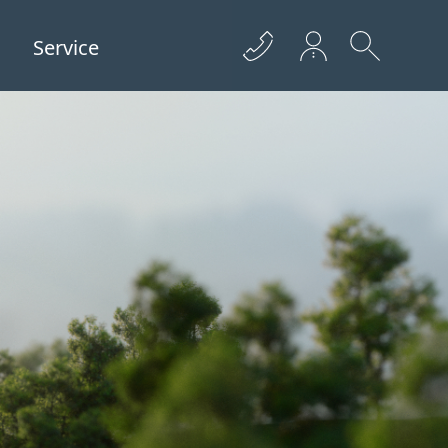
Service
+43 512 362233
info@euro­bau.com
inndata